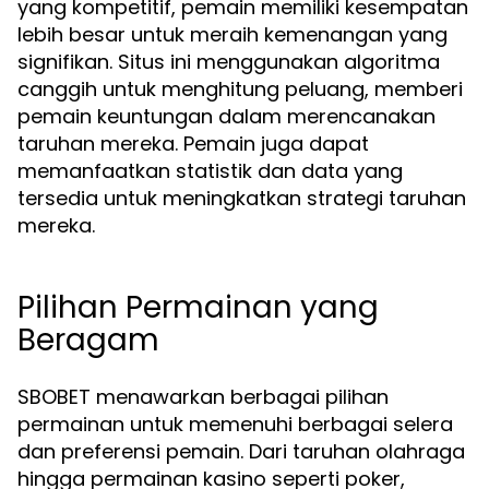
yang kompetitif, pemain memiliki kesempatan
lebih besar untuk meraih kemenangan yang
signifikan. Situs ini menggunakan algoritma
canggih untuk menghitung peluang, memberi
pemain keuntungan dalam merencanakan
taruhan mereka. Pemain juga dapat
memanfaatkan statistik dan data yang
tersedia untuk meningkatkan strategi taruhan
mereka.
Pilihan Permainan yang
Beragam
SBOBET menawarkan berbagai pilihan
permainan untuk memenuhi berbagai selera
dan preferensi pemain. Dari taruhan olahraga
hingga permainan kasino seperti poker,