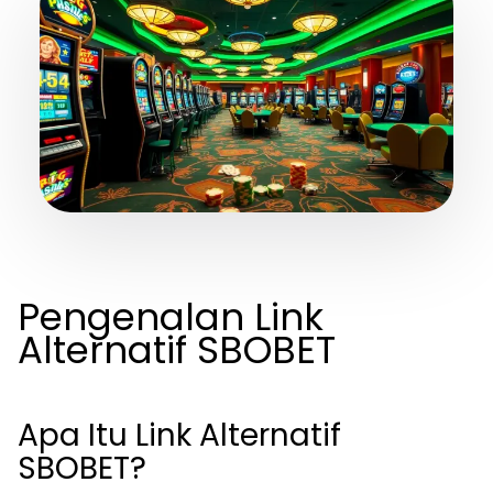
Pengenalan Link
Alternatif SBOBET
Apa Itu Link Alternatif
SBOBET?