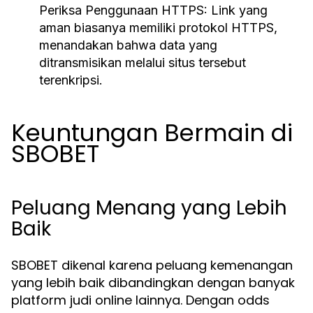
Periksa Penggunaan HTTPS:
Link yang
aman biasanya memiliki protokol HTTPS,
menandakan bahwa data yang
ditransmisikan melalui situs tersebut
terenkripsi.
Keuntungan Bermain di
SBOBET
Peluang Menang yang Lebih
Baik
SBOBET dikenal karena peluang kemenangan
yang lebih baik dibandingkan dengan banyak
platform judi online lainnya. Dengan odds