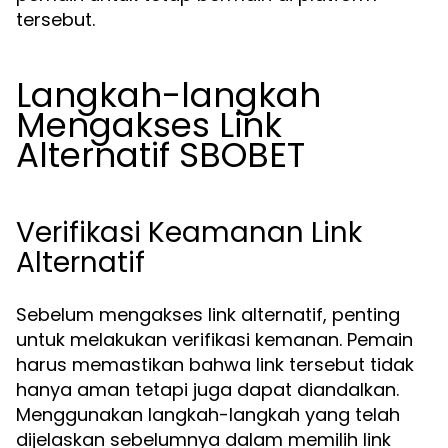
tersebut.
Langkah-langkah
Mengakses Link
Alternatif SBOBET
Verifikasi Keamanan Link
Alternatif
Sebelum mengakses link alternatif, penting
untuk melakukan verifikasi kemanan. Pemain
harus memastikan bahwa link tersebut tidak
hanya aman tetapi juga dapat diandalkan.
Menggunakan langkah-langkah yang telah
dijelaskan sebelumnya dalam memilih link