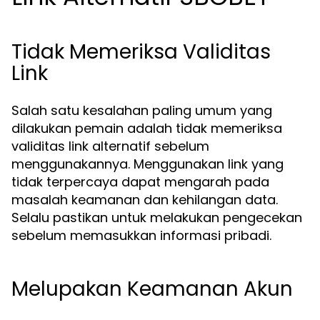
Tidak Memeriksa Validitas
Link
Salah satu kesalahan paling umum yang
dilakukan pemain adalah tidak memeriksa
validitas link alternatif sebelum
menggunakannya. Menggunakan link yang
tidak terpercaya dapat mengarah pada
masalah keamanan dan kehilangan data.
Selalu pastikan untuk melakukan pengecekan
sebelum memasukkan informasi pribadi.
Melupakan Keamanan Akun