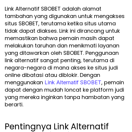
Link Alternatif SBOBET adalah alamat
tambahan yang digunakan untuk mengakses
situs SBOBET, terutama ketika situs utama
tidak dapat diakses. Link ini dirancang untuk
memastikan bahwa pemain masih dapat
melakukan taruhan dan menikmati layanan
yang ditawarkan oleh SBOBET. Penggunaan
link alternatif sangat penting, terutama di
negara-negara di mana akses ke situs judi
online dibatasi atau diblokir. Dengan
menggunakan
, pemain
Link Alternatif SBOBET
dapat dengan mudah loncat ke platform judi
yang mereka inginkan tanpa hambatan yang
berarti.
Pentingnya Link Alternatif