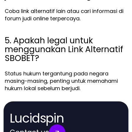
Coba link alternatif lain atau cari informasi di
forum judi online terpercaya.
5. Apakah legal untuk
menggunakan Link Alternatif
SBOBET?
Status hukum tergantung pada negara
masing-masing, penting untuk memahami
hukum lokal sebelum berjudi.
Lucidspin