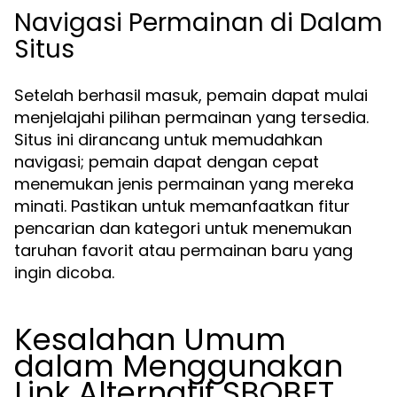
Navigasi Permainan di Dalam
Situs
Setelah berhasil masuk, pemain dapat mulai
menjelajahi pilihan permainan yang tersedia.
Situs ini dirancang untuk memudahkan
navigasi; pemain dapat dengan cepat
menemukan jenis permainan yang mereka
minati. Pastikan untuk memanfaatkan fitur
pencarian dan kategori untuk menemukan
taruhan favorit atau permainan baru yang
ingin dicoba.
Kesalahan Umum
dalam Menggunakan
Link Alternatif SBOBET