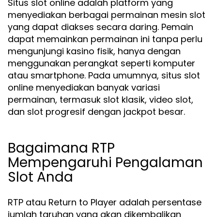
Situs slot online adalah platform yang
menyediakan berbagai permainan mesin slot
yang dapat diakses secara daring. Pemain
dapat memainkan permainan ini tanpa perlu
mengunjungi kasino fisik, hanya dengan
menggunakan perangkat seperti komputer
atau smartphone. Pada umumnya, situs slot
online menyediakan banyak variasi
permainan, termasuk slot klasik, video slot,
dan slot progresif dengan jackpot besar.
Bagaimana RTP
Mempengaruhi Pengalaman
Slot Anda
RTP atau Return to Player adalah persentase
jumlah taruhan yang akan dikembalikan