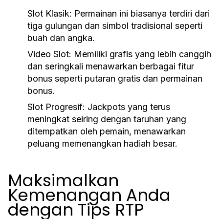
Slot Klasik:
Permainan ini biasanya terdiri dari
tiga gulungan dan simbol tradisional seperti
buah dan angka.
Video Slot:
Memiliki grafis yang lebih canggih
dan seringkali menawarkan berbagai fitur
bonus seperti putaran gratis dan permainan
bonus.
Slot Progresif:
Jackpots yang terus
meningkat seiring dengan taruhan yang
ditempatkan oleh pemain, menawarkan
peluang memenangkan hadiah besar.
Maksimalkan
Kemenangan Anda
dengan Tips RTP