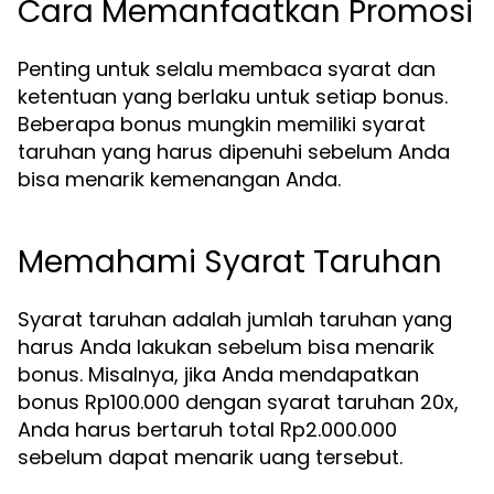
Cara Memanfaatkan Promosi
Penting untuk selalu membaca syarat dan
ketentuan yang berlaku untuk setiap bonus.
Beberapa bonus mungkin memiliki syarat
taruhan yang harus dipenuhi sebelum Anda
bisa menarik kemenangan Anda.
Memahami Syarat Taruhan
Syarat taruhan adalah jumlah taruhan yang
harus Anda lakukan sebelum bisa menarik
bonus. Misalnya, jika Anda mendapatkan
bonus Rp100.000 dengan syarat taruhan 20x,
Anda harus bertaruh total Rp2.000.000
sebelum dapat menarik uang tersebut.