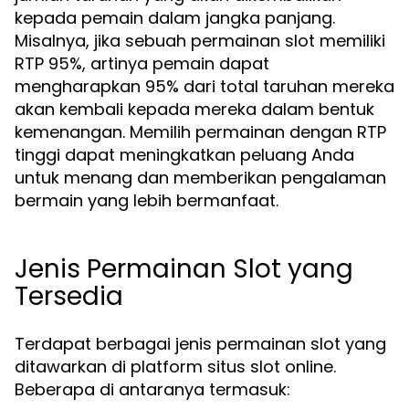
kepada pemain dalam jangka panjang.
Misalnya, jika sebuah permainan slot memiliki
RTP 95%, artinya pemain dapat
mengharapkan 95% dari total taruhan mereka
akan kembali kepada mereka dalam bentuk
kemenangan. Memilih permainan dengan RTP
tinggi dapat meningkatkan peluang Anda
untuk menang dan memberikan pengalaman
bermain yang lebih bermanfaat.
Jenis Permainan Slot yang
Tersedia
Terdapat berbagai jenis permainan slot yang
ditawarkan di platform situs slot online.
Beberapa di antaranya termasuk: